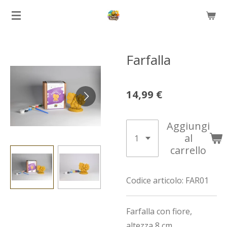
Vai
al
contenuto
principale
Farfalla
14,99 €
Aggiungi
al
carrello
Codice articolo:
FAR01
Farfalla con fiore,
altezza 8 cm