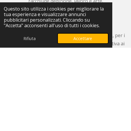
racchiude dedizione, lavoro e arte.
Questo sito utilizza i cookies per migliorare la
tua esperienza e visualizzare annunci
pubblicitari personalizzati. Cliccando su
Trova l'Ispirazione
"Accetta" acconsenti all'uso di tutti i cookies.
Ideale per chi ama colorare, per gli artisti in erba, per i
Rifiuta
Accettare
genitori che vogliono offrire un'esperienza creativa ai
propri figli, o per chi cerca un momento di relax e arte.
Perfetto anche per stimolare la creatività nelle scuole!