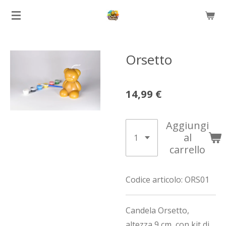
Vai
al
contenuto
principale
Orsetto
14,99 €
Aggiungi
al
carrello
Codice articolo:
ORS01
Candela Orsetto,
altezza 9 cm, con kit di