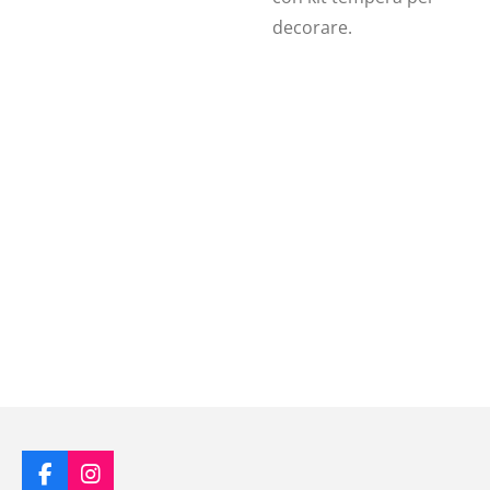
decorare.
F
I