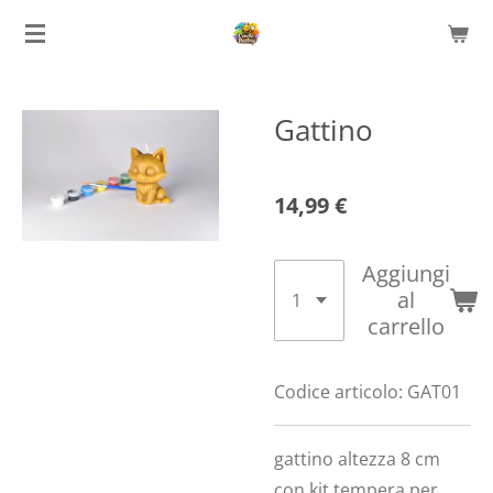
Vai
al
contenuto
principale
Gattino
14,99 €
Aggiungi
al
carrello
Codice articolo:
GAT01
gattino altezza 8 cm
con kit tempera per